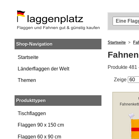
Zum
Hauptinhalt
springen
Zur
Suche
springen
Startseite
Fa
Shop-Navigation
Zur
Navigation
Fahnen
springen
Startseite
Produkte 481 
Länderflaggen der Welt
Zeige
Themen
Produkttypen
Fahnenkett
Tischflaggen
Flaggen 90 x 150 cm
Flaggen 60 x 90 cm