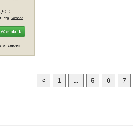
4,50 €
t., zzgl.
Versand
n Warenkorb
ls anzeigen
<
1
...
5
6
7