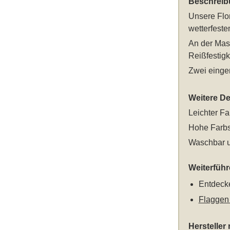
Beschreib
Unsere
Flo
wetterfeste
An der Mast
Reißfestigk
Zwei einge
Weitere Det
Leichter Fa
Hohe Farbs
Waschbar u
Weiterfüh
Entdecke
Flaggen
Hersteller