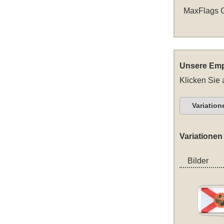
MaxFlags G
Unsere Emp
Klicken Sie 
Variation
Variationen
Bilder