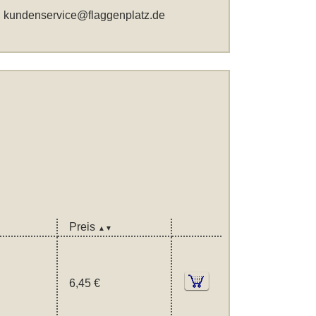
,
kundenservice@flaggenplatz.de
Preis
▲▼
6,45 €