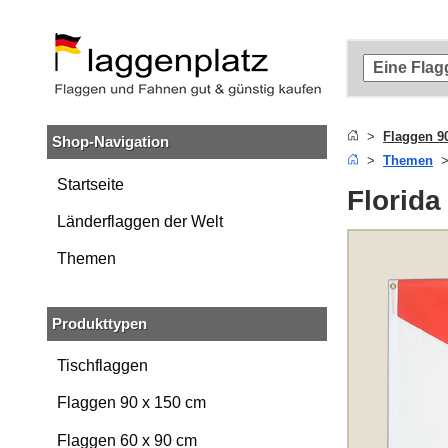
Zum
Hauptinhalt
springen
Zur
Suche
springen
Flaggen 9
Shop-Navigation
Zur
Themen
Navigation
springen
Startseite
Florida
Länderflaggen der Welt
Themen
Produkttypen
Tischflaggen
Flaggen 90 x 150 cm
Flaggen 60 x 90 cm