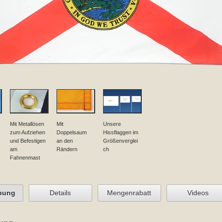
Mit Metallösen
Mit
Unsere
zum Aufziehen
Doppelsaum
Hissflaggen im
und Befestigen
an den
Größenverglei
am
Rändern
ch
Fahnenmast
bung
Details
Mengenrabatt
Videos