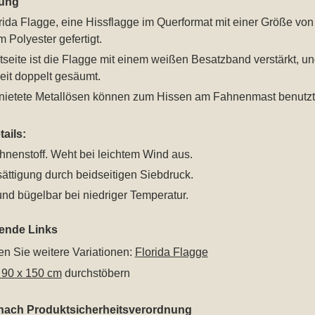
ung
rida Flagge, eine Hissflagge im Querformat mit einer Größe vo
m Polyester gefertigt.
seite ist die Flagge mit einem weißen Besatzband verstärkt, u
eit doppelt gesäumt.
nietete Metallösen können zum Hissen am Fahnenmast benutzt
ails:
hnenstoff. Weht bei leichtem Wind aus.
ättigung durch beidseitigen Siebdruck.
nd bügelbar bei niedriger Temperatur.
rende Links
n Sie weitere Variationen:
Florida Flagge
 90 x 150 cm
durchstöbern
 nach Produktsicherheitsverordnung