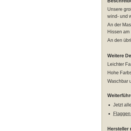
Beschreib
Unsere
gro
wind- und w
An der Mast
Hissen am 
An den übri
Weitere Det
Leichter Fa
Hohe Farbs
Waschbar u
Weiterfüh
Jetzt al
Flaggen
Hersteller