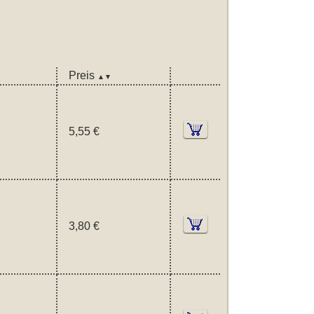
Preis
▲▼
5,55 €
3,80 €