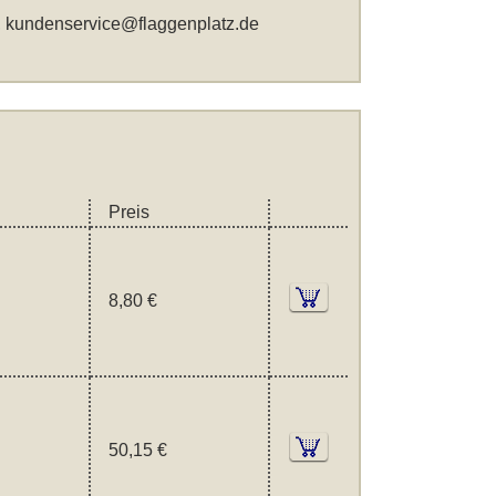
,
kundenservice@flaggenplatz.de
Preis
8,80 €
50,15 €