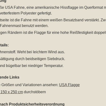
ung
ße USA Fahne, eine amerikanische Hissflagge im Querformat m
etterfestem Polyester gefertigt.
seite ist die Fahne mit einem weißen Besatzband verstärkt. Z
Fahnenmast benutzt werden.
gen Rändern ist die Flagge für eine hohe Reißfestigkeit doppel
ails:
hnenstoff. Weht bei leichtem Wind aus.
ättigung durch beidseitigen Siebdruck.
nd bügelbar bei niedriger Temperatur.
rende Links
le Größen und Variationen ansehen:
USA Flagge
 150 x 250 cm
durchstöbern
 nach Produktsicherheitsverordnung