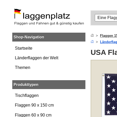
Zum
Hauptinhalt
springen
Zur
Suche
springen
Flaggen 1
Shop-Navigation
Zur
Länderfla
Navigation
springen
Startseite
USA Fl
Länderflaggen der Welt
Themen
Produkttypen
Tischflaggen
Flaggen 90 x 150 cm
Flaggen 60 x 90 cm