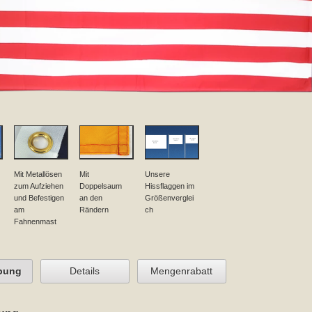
Mit Metallösen
Mit
Unsere
zum Aufziehen
Doppelsaum
Hissflaggen im
und Befestigen
an den
Größenverglei
am
Rändern
ch
Fahnenmast
bung
Details
Mengenrabatt