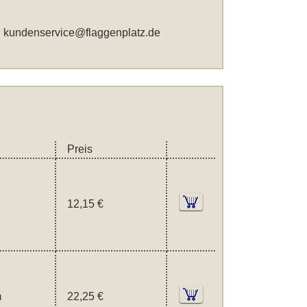
,
kundenservice@flaggenplatz.de
Preis
12,15 €
m
22,25 €