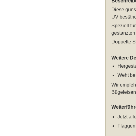
Beschreib
Diese
güns
UV beständ
Speziell f
gestanzten 
Doppelte S
Weitere Det
Hergeste
Weht ber
Wir empfeh
Bügeleisen 
Weiterfüh
Jetzt al
Flaggen