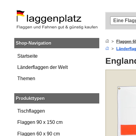
Zum
Hauptinhalt
springen
Zur
Suche
springen
Flaggen 6
Shop-Navigation
Zur
Länderfla
Navigation
springen
Startseite
England
Länderflaggen der Welt
Themen
Produkttypen
Tischflaggen
Flaggen 90 x 150 cm
Flaggen 60 x 90 cm