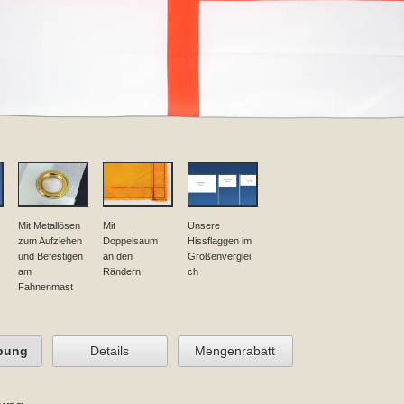
Mit Metallösen
Mit
Unsere
zum Aufziehen
Doppelsaum
Hissflaggen im
und Befestigen
an den
Größenverglei
am
Rändern
ch
Fahnenmast
bung
Details
Mengenrabatt