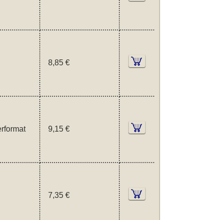
8,85 €
rformat
9,15 €
7,35 €