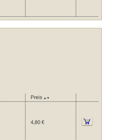
Preis
▲▼
4,80 €