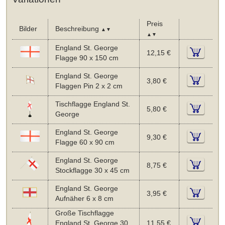
Preis
Bilder
Beschreibung
▲▼
▲▼
England St. George
12,15 €
Flagge 90 x 150 cm
England St. George
3,80 €
Flaggen Pin 2 x 2 cm
Tischflagge England St.
5,80 €
George
England St. George
9,30 €
Flagge 60 x 90 cm
England St. George
8,75 €
Stockflagge 30 x 45 cm
England St. George
3,95 €
Aufnäher 6 x 8 cm
Große Tischflagge
England St. George 30
11,55 €