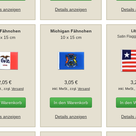
ls anzeigen
Details anzeigen
Details
 Fähnchen
Michigan Fähnchen
Li
Satin Flag
 x 15 cm
10 x 15 cm
2,05 €
3,05 €
3,
t., zzgl.
Versand
inkl. MwSt., zzgl.
Versand
inkl. MwSt.,
n Warenkorb
In den Warenkorb
In den 
ls anzeigen
Details anzeigen
Details