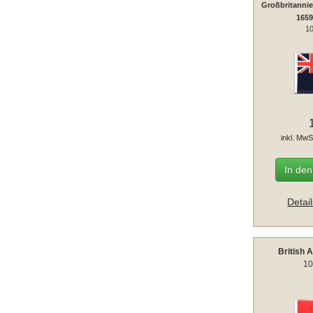
Großbritannie
165
10
inkl. MwS
In de
Detai
British 
10