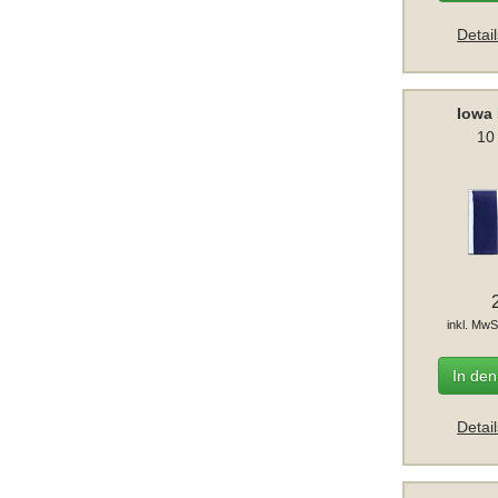
Detai
Iowa
10
inkl. MwS
In de
Detai