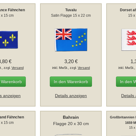
rance Fähnchen
Tuvalu
Dorset al
 x 15 cm
Satin Flagge 15 x 22 cm
15 x
3,80 €
3,20 €
1,
t., zzgl.
Versand
inkl. MwSt., zzgl.
Versand
inkl. MwSt.,
n Warenkorb
In den Warenkorb
In den 
ls anzeigen
Details anzeigen
Details
Bahrain
and Fähnchen
Großbritannien 
 x 15 cm
1659 M
Flagge 20 x 30 cm
15 x