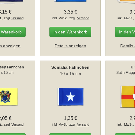
3,15 €
3,35 €
9,
t., zzgl.
Versand
inkl. MwSt., zzgl.
Versand
inkl. MwSt.,
n Warenkorb
In den Warenkorb
In den 
ls anzeigen
Details anzeigen
Details
Somalia Fähnchen
sey Fähnchen
Ul
 x 15 cm
Satin Flag
10 x 15 cm
2,05 €
1,35 €
2,
t., zzgl.
Versand
inkl. MwSt., zzgl.
Versand
inkl. MwSt.,