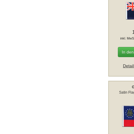
inkl. MwS
In de
Detai
G
Satin Fl