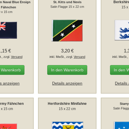
Berkshir
n Naval Blue Ensign
St. Kitts und Nevis
Satin Flagge 15 x 22 cm
15 x
9 Fähnchen
 x 15 cm
1,15 €
3,20 €
1,
t., zzgl.
Versand
inkl. MwSt., zzgl.
Versand
inkl. MwSt.,
n Warenkorb
In den Warenkorb
In den 
ls anzeigen
Details anzeigen
Details
Army Fähnchen
Hertfordshire Minifahne
Starr
Satin Flag
 x 15 cm
15 x 22 cm