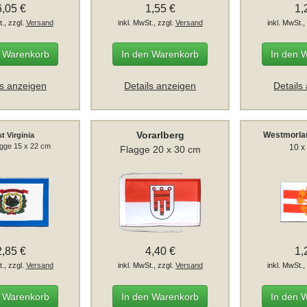
6,05 €
1,55 €
1,
t., zzgl.
Versand
inkl. MwSt., zzgl.
Versand
inkl. MwSt.,
n Warenkorb
In den Warenkorb
In den 
ls anzeigen
Details anzeigen
Details
Vorarlberg
Westmorla
t Virginia
agge 15 x 22 cm
10 x
Flagge 20 x 30 cm
2,85 €
4,40 €
1,
t., zzgl.
Versand
inkl. MwSt., zzgl.
Versand
inkl. MwSt.,
n Warenkorb
In den Warenkorb
In den 