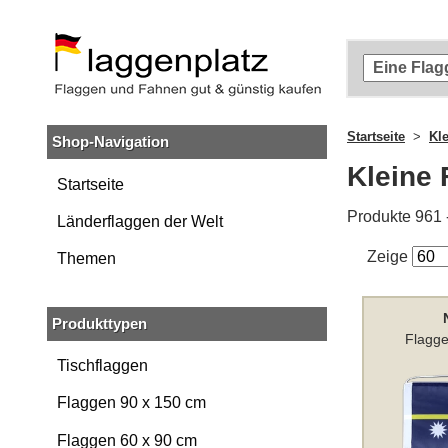
Zum
Hauptinhalt
springen
Zur
Suche
springen
Startseite
Kl
Shop-Navigation
Zur
Navigation
Kleine 
springen
Startseite
Produkte 961 
Länderflaggen der Welt
Zeige
Themen
Produkttypen
Flagge
Tischflaggen
Flaggen 90 x 150 cm
Flaggen 60 x 90 cm