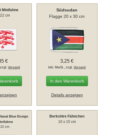
Südsudan
t Minifahne
 22 cm
Flagge 20 x 30 cm
35 €
3,25 €
 zzgl.
Versand
inkl. MwSt., zzgl.
Versand
Warenkorb
In den Warenkorb
 anzeigen
Details anzeigen
Berkshire Fähnchen
Naval Blue Ensign
10 x 15 cm
inifahne
 22 cm