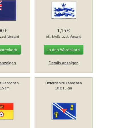
60 €
1,15 €
 zzgl.
Versand
inkl. MwSt., zzgl.
Versand
Warenkorb
In den Warenkorb
 anzeigen
Details anzeigen
e Fähnchen
Oxfordshire Fähnchen
 15 cm
10 x 15 cm