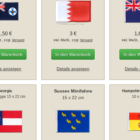
1,50 €
3 €
1,
t., zzgl.
Versand
inkl. MwSt., zzgl.
Versand
inkl. MwSt.,
n Warenkorb
In den Warenkorb
In den 
ls anzeigen
Details anzeigen
Details
Sussex Minifahne
eorgia
Hampshir
agge 15 x 22 cm
10 x
15 x 22 cm