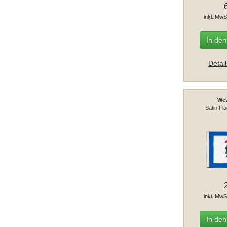
inkl. MwS
In de
Detai
Wes
Satin Fl
inkl. MwS
In de