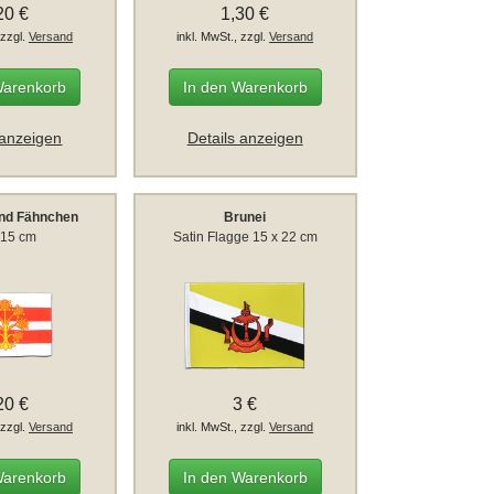
20 €
1,30 €
 zzgl.
Versand
inkl. MwSt., zzgl.
Versand
Warenkorb
In den Warenkorb
 anzeigen
Details anzeigen
nd Fähnchen
Brunei
 15 cm
Satin Flagge 15 x 22 cm
20 €
3 €
 zzgl.
Versand
inkl. MwSt., zzgl.
Versand
Warenkorb
In den Warenkorb