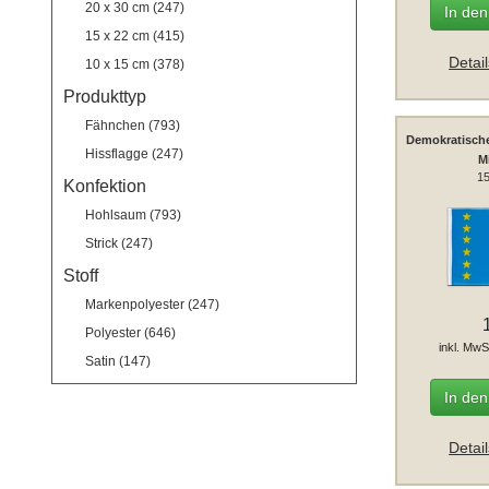
20 x 30 cm (247)
In de
15 x 22 cm (415)
Detai
10 x 15 cm (378)
Produkttyp
Fähnchen (793)
Demokratische
Hissflagge (247)
M
15
Konfektion
Hohlsaum (793)
Strick (247)
Stoff
Markenpolyester (247)
Polyester (646)
inkl. MwS
Satin (147)
In de
Detai