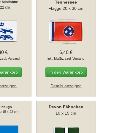
Tennessee
e Minifahne
 22 cm
Flagge 20 x 30 cm
30 €
6,40 €
 zzgl.
Versand
inkl. MwSt., zzgl.
Versand
Warenkorb
In den Warenkorb
 anzeigen
Details anzeigen
Devon Fähnchen
y Plough
ge 15 x 22 cm
10 x 15 cm