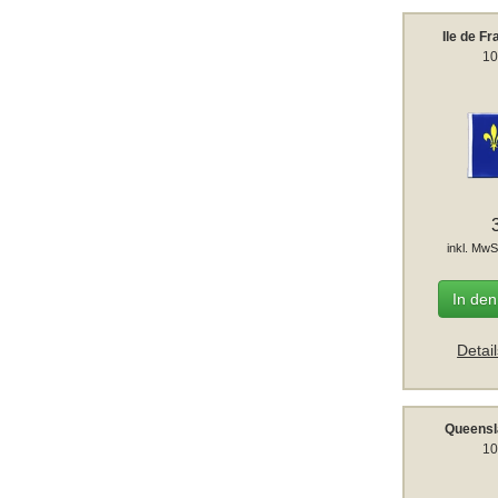
Ile de F
10
inkl. MwS
In de
Detai
Queensl
10