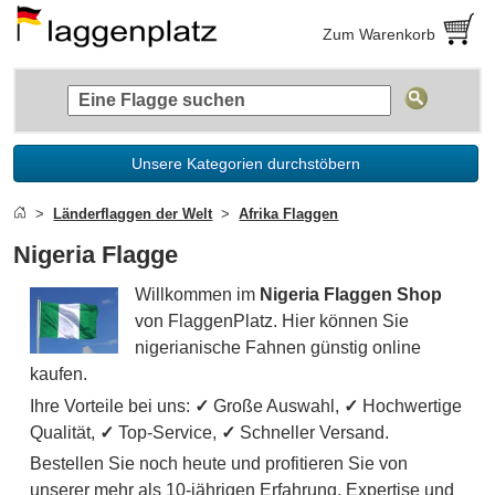
Zum Warenkorb
Unsere Kategorien durchstöbern
Länderflaggen der Welt
Afrika Flaggen
Nigeria Flagge
Willkommen im
Nigeria Flaggen Shop
von FlaggenPlatz. Hier können Sie
nigerianische Fahnen günstig online
kaufen.
Ihre Vorteile bei uns:
✓
Große Auswahl,
✓
Hochwertige
Qualität,
✓
Top-Service,
✓
Schneller Versand.
Bestellen Sie noch heute und profitieren Sie von
unserer mehr als 10-jährigen Erfahrung, Expertise und