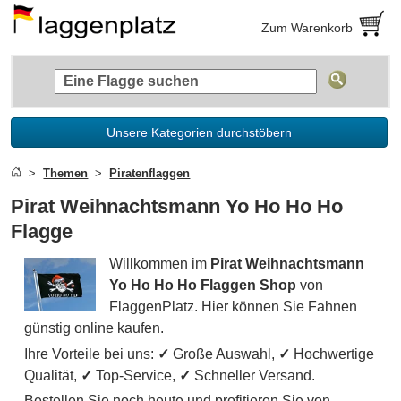
Zum Warenkorb
Unsere Kategorien durchstöbern
Themen
Piratenflaggen
Pirat Weihnachtsmann Yo Ho Ho Ho
Flagge
Willkommen im
Pirat Weihnachtsmann
Yo Ho Ho Ho Flaggen Shop
von
FlaggenPlatz. Hier können Sie Fahnen
günstig online kaufen.
Ihre Vorteile bei uns:
✓
Große Auswahl,
✓
Hochwertige
Qualität,
✓
Top-Service,
✓
Schneller Versand.
Bestellen Sie noch heute und profitieren Sie von