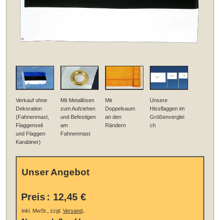
Verkauf ohne
Mit Metallösen
Mit
Unsere
Dekoration
zum Aufziehen
Doppelsaum
Hissflaggen im
(Fahnenmast,
und Befestigen
an den
Größenverglei
Flaggenseil
am
Rändern
ch
und Flaggen
Fahnenmast
Karabiner)
Unser Angebot
Preis
:
12,45 €
.
inkl. MwSt., zzgl.
Versand