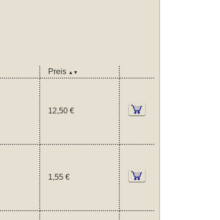
Preis
▲▼
12,50 €
1,55 €