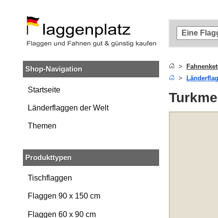
Zum
Hauptinhalt
springen
Zur
Suche
springen
Fahnenket
Shop-Navigation
Zur
Länderfla
Navigation
springen
Startseite
Turkme
Länderflaggen der Welt
Themen
Produkttypen
Tischflaggen
Flaggen 90 x 150 cm
Flaggen 60 x 90 cm