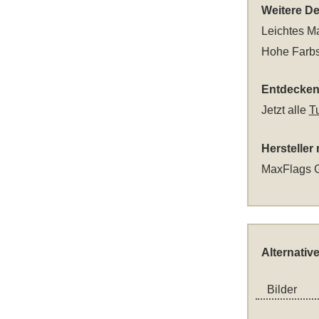
Weitere Det
Leichtes Ma
Hohe Farbs
Entdecken 
Jetzt alle
T
Hersteller
MaxFlags G
Alternativ
Bilder