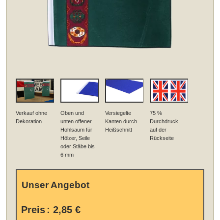
Verkauf ohne
Oben und
Versiegelte
75 %
Dekoration
unten offener
Kanten durch
Durchdruck
Hohlsaum für
Heißschnitt
auf der
Hölzer, Seile
Rückseite
oder Stäbe bis
6 mm
Unser Angebot
Preis
:
2,85 €