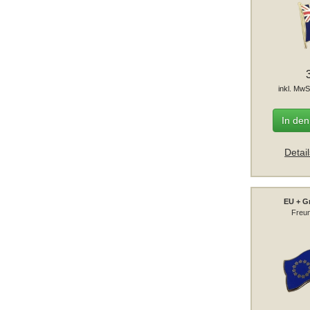
inkl. MwS
In de
Detai
EU + G
Freun