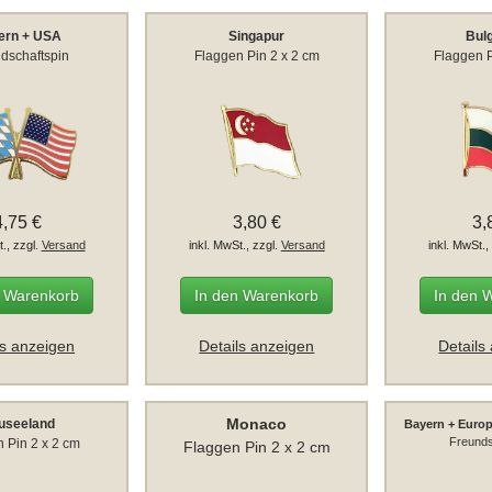
ern + USA
Singapur
Bul
dschaftspin
Flaggen Pin 2 x 2 cm
Flaggen P
4,75 €
3,80 €
3,
t., zzgl.
Versand
inkl. MwSt., zzgl.
Versand
inkl. MwSt.,
n Warenkorb
In den Warenkorb
In den 
ls anzeigen
Details anzeigen
Details
Monaco
useeland
Bayern + Euro
Freunds
 Pin 2 x 2 cm
Flaggen Pin 2 x 2 cm