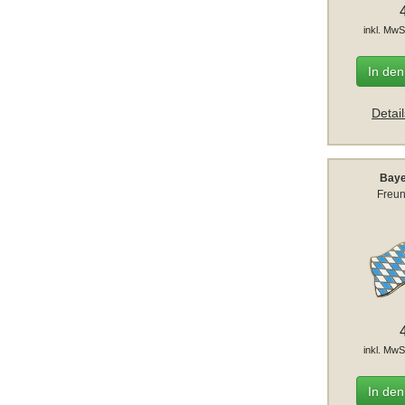
inkl. MwS
In de
Detai
Baye
Freun
inkl. MwS
In de