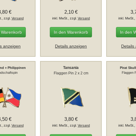
3,80 €
2,10 €
3,
t., zzgl.
Versand
inkl. MwSt., zzgl.
Versand
inkl. MwSt.,
n Warenkorb
In den Warenkorb
In den 
ls anzeigen
Details anzeigen
Details
Tansania
nd + Philippinen
Pirat Sku
dschaftspin
Flaggen P
Flaggen Pin 2 x 2 cm
4,50 €
3,80 €
3,
t., zzgl.
Versand
inkl. MwSt., zzgl.
Versand
inkl. MwSt.,