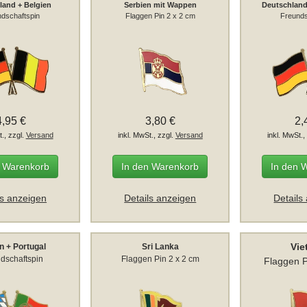
land + Belgien
Serbien mit Wappen
Deutschlan
dschaftspin
Flaggen Pin 2 x 2 cm
Freunds
4,95 €
3,80 €
2,
t., zzgl.
Versand
inkl. MwSt., zzgl.
Versand
inkl. MwSt.,
n Warenkorb
In den Warenkorb
In den 
ls anzeigen
Details anzeigen
Details
Vi
n + Portugal
Sri Lanka
dschaftspin
Flaggen Pin 2 x 2 cm
Flaggen P