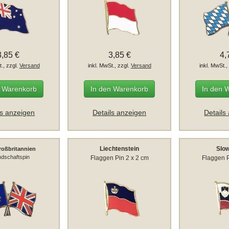
3,85 €
3,85 €
4,
t., zzgl.
Versand
inkl. MwSt., zzgl.
Versand
inkl. MwSt.,
n Warenkorb
In den Warenkorb
In den 
ls anzeigen
Details anzeigen
Details
Liechtenstein
Slo
roßbritannien
dschaftspin
Flaggen Pin 2 x 2 cm
Flaggen P