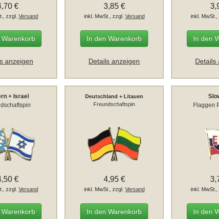
4,70 €
3,85 €
3,
t., zzgl.
Versand
inkl. MwSt., zzgl.
Versand
inkl. MwSt.,
n Warenkorb
In den Warenkorb
In den 
ls anzeigen
Details anzeigen
Details
rn + Israel
Slo
Deutschland + Litauen
Freundschaftspin
dschaftspin
Flaggen P
4,50 €
4,95 €
3,
t., zzgl.
Versand
inkl. MwSt., zzgl.
Versand
inkl. MwSt.,
n Warenkorb
In den Warenkorb
In den 