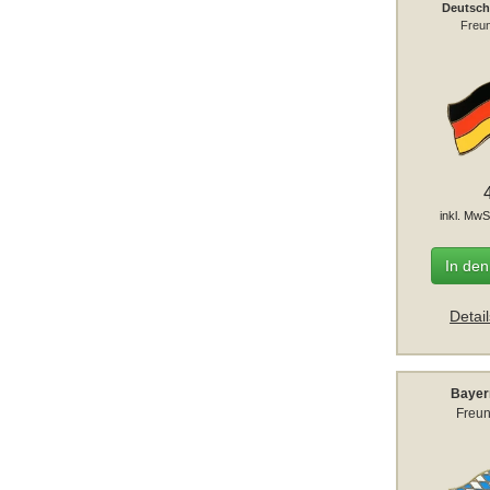
Deutsch
Freun
inkl. MwS
In de
Detai
Bayer
Freun