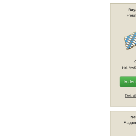
Bay
Freun
inkl. MwS
In de
Detai
Ne
Flaggen