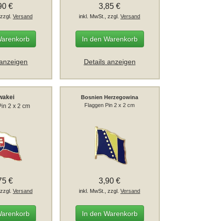
90 €
3,85 €
 zzgl.
Versand
inkl. MwSt., zzgl.
Versand
Warenkorb
In den Warenkorb
 anzeigen
Details anzeigen
wakei
Bosnien Herzegowina
Flaggen Pin 2 x 2 cm
in 2 x 2 cm
75 €
3,90 €
 zzgl.
Versand
inkl. MwSt., zzgl.
Versand
Warenkorb
In den Warenkorb