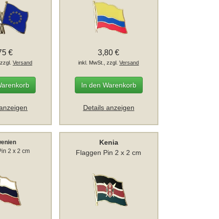
75 €
3,80 €
 zzgl.
Versand
inkl. MwSt., zzgl.
Versand
Warenkorb
In den Warenkorb
 anzeigen
Details anzeigen
Kenia
wenien
in 2 x 2 cm
Flaggen Pin 2 x 2 cm