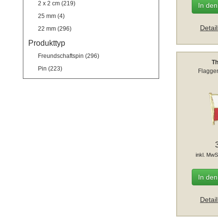
2 x 2 cm (219)
In de
25 mm (4)
Detai
22 mm (296)
Produkttyp
Freundschaftspin (296)
Th
Pin (223)
Flaggen
inkl. MwS
In de
Detai