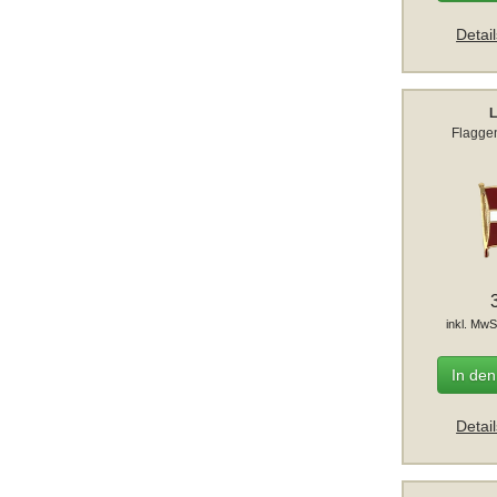
Detai
L
Flaggen
inkl. MwS
In de
Detai