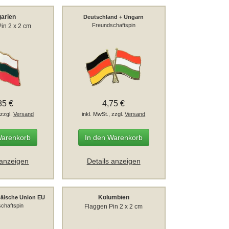
garien
Deutschland + Ungarn
Freundschaftspin
in 2 x 2 cm
85 €
4,75 €
 zzgl.
Versand
inkl. MwSt., zzgl.
Versand
Warenkorb
In den Warenkorb
 anzeigen
Details anzeigen
Kolumbien
päische Union EU
chaftspin
Flaggen Pin 2 x 2 cm