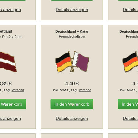
ls anzeigen
Details anzeigen
Details
ettland
Deutschland + Katar
Deutschlan
Freundschaftspin
Freunds
 Pin 2 x 2 cm
3,85 €
4,40 €
4,
t., zzgl.
Versand
inkl. MwSt., zzgl.
Versand
inkl. MwSt.,
n Warenkorb
In den Warenkorb
In den 
ls anzeigen
Details anzeigen
Details