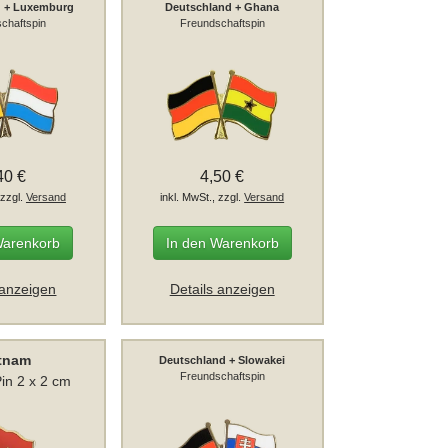
d + Luxemburg
Deutschland + Ghana
chaftspin
Freundschaftspin
40 €
4,50 €
 zzgl.
Versand
inkl. MwSt., zzgl.
Versand
Warenkorb
In den Warenkorb
 anzeigen
Details anzeigen
etnam
Deutschland + Slowakei
Freundschaftspin
in 2 x 2 cm