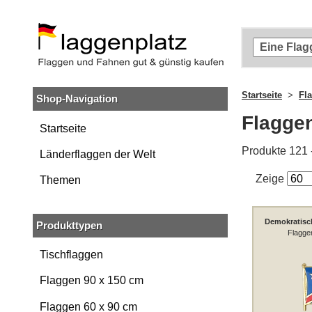
Zum
Hauptinhalt
springen
Zur
Suche
springen
Startseite
Fl
Shop-Navigation
Zur
Navigation
Flagge
springen
Startseite
Produkte 121 
Länderflaggen der Welt
Zeige
Themen
Demokratisc
Produkttypen
Flagge
Tischflaggen
Flaggen 90 x 150 cm
Flaggen 60 x 90 cm