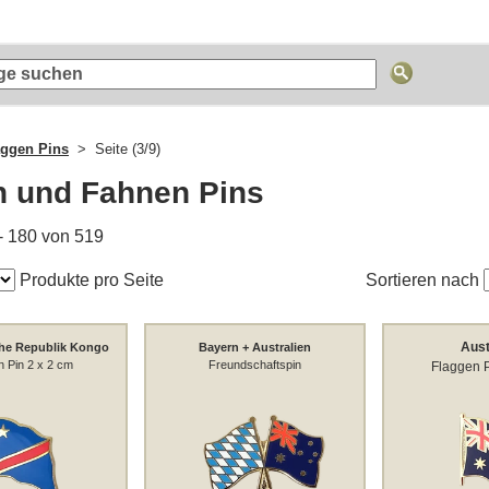
aggen Pins
Seite (3/9)
n und Fahnen Pins
- 180 von 519
Produkte pro Seite
Sortieren nach
Aust
he Republik Kongo
Bayern + Australien
n Pin 2 x 2 cm
Freundschaftspin
Flaggen P