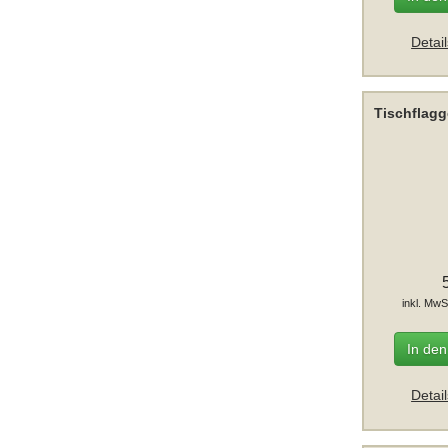
Detai
Tischflagg
inkl. MwS
In de
Detai