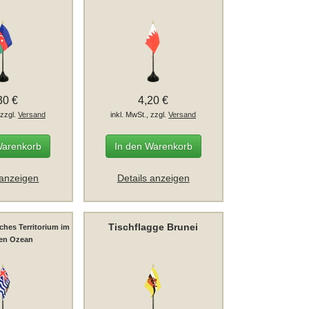
30 €
4,20 €
 zzgl.
Versand
inkl. MwSt., zzgl.
Versand
Warenkorb
In den Warenkorb
 anzeigen
Details anzeigen
Tischflagge Brunei
sches Territorium im
hen Ozean