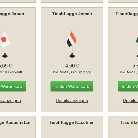
lagge Japan
Tischflagge Jemen
Tischflag
5,65 €
4,60 €
5,
er 100 verkauft
inkl. MwSt., zzgl.
Versand
inkl. MwSt.,
n Warenkorb
In den Warenkorb
In den 
ls anzeigen
Details anzeigen
Details
gge Kasachstan
Tischflagge Kaschmir
Tischfl