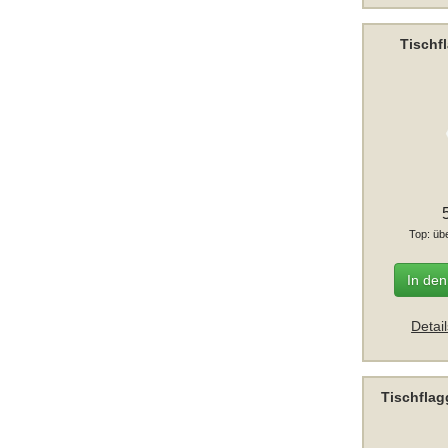
Tischf
Top: üb
In de
Detai
Tischfla