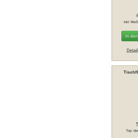
inkl. MwS
In de
Detai
Tischf
Top: üb