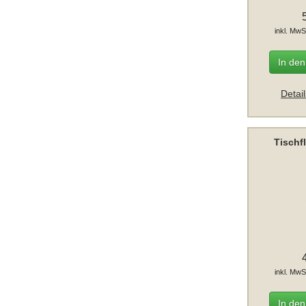
inkl. MwS
In de
Detai
Tischf
inkl. MwS
In de