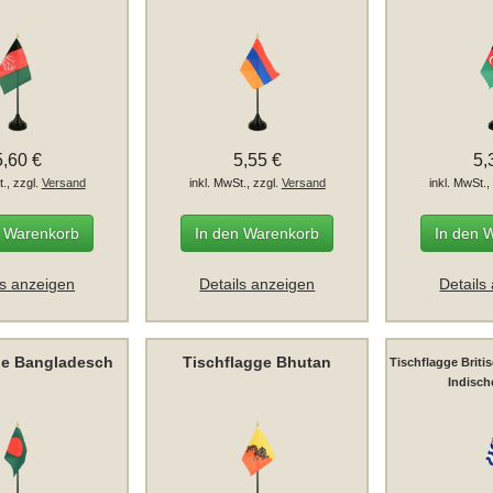
5,60 €
5,55 €
5,
t., zzgl.
Versand
inkl. MwSt., zzgl.
Versand
inkl. MwSt.,
n Warenkorb
In den Warenkorb
In den 
ls anzeigen
Details anzeigen
Details
ge Bangladesch
Tischflagge Bhutan
Tischflagge Briti
Indisc