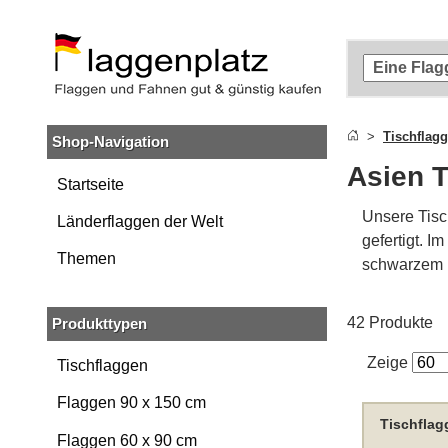
Zum
Hauptinhalt
springen
Zur
Suche
springen
Tischflag
Shop-Navigation
Zur
Navigation
Asien T
springen
Startseite
Unsere Tisc
Länderflaggen der Welt
gefertigt. I
Themen
schwarzem K
42 Produkte
Produkttypen
Zeige
Tischflaggen
Flaggen 90 x 150 cm
Tischflag
Flaggen 60 x 90 cm