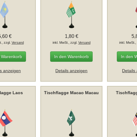
5,60 €
1,80 €
5,
t., zzgl.
Versand
inkl. MwSt., zzgl.
Versand
inkl. MwSt.,
n Warenkorb
In den Warenkorb
In den 
ls anzeigen
Details anzeigen
Details
flagge Laos
Tischflagge Macao Macau
Tischflag