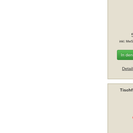
inkl. MwS
In de
Detai
Tisch