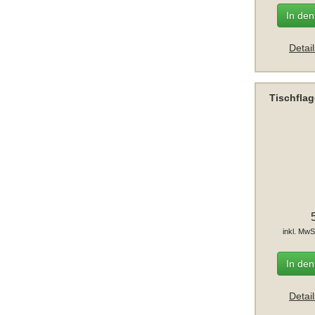
In de
Detai
Tischfla
inkl. MwS
In de
Detai