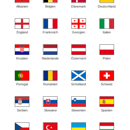
Albanien
Belgien
Dänemark
Deutschland
England
Frankreich
Georgien
Italien
Kroatien
Niederlande
Österreich
Polen
Portugal
Rumänien
Schottland
Schweiz
Serbien
Slowakei
Slowenien
Spanien